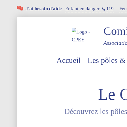
Panneau de gestion des cookies
J'ai besoin d'aide
Enfant en danger
119
Fem
Comit
Associati
Accueil
Les pôles &
Le 
Découvrez les pôles