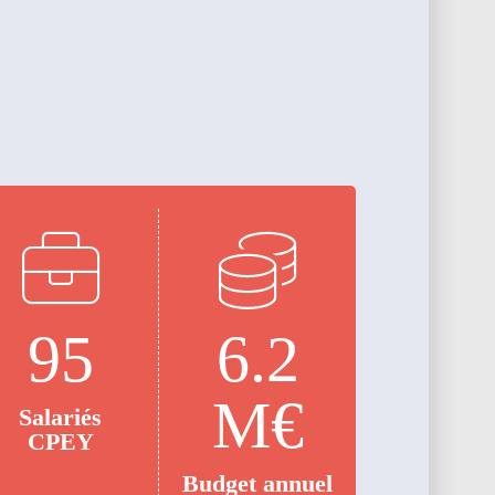
95
6.2
M€
Salariés
CPEY
Budget annuel