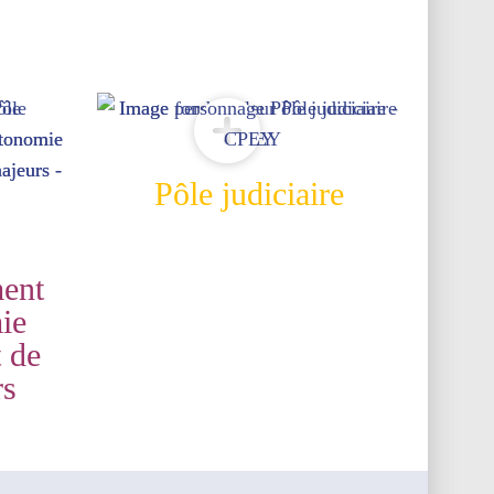
Pôle judiciaire
ent
ie
t de
rs