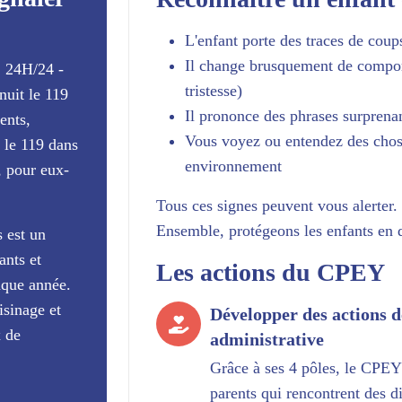
L'enfant porte des traces de coup
Il change brusquement de compor
t, 24H/24 -
tristesse)
nuit le 119
Il prononce des phrases surprenan
ents,
Vous voyez ou entendez des chos
 le 119 dans
environnement
, pour eux-
Tous ces signes peuvent vous alerter
Ensemble, protégeons les enfants en 
s est un
ants et
Les actions du CPEY
aque année.
isinage et
Développer des actions d
x de
administrative
Grâce à ses 4 pôles, le CPEY
parents qui rencontrent des di